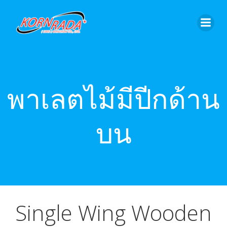
Skip
to
content
พาเลตไม้มีปีกด้าน
บน
Single Wing Wooden