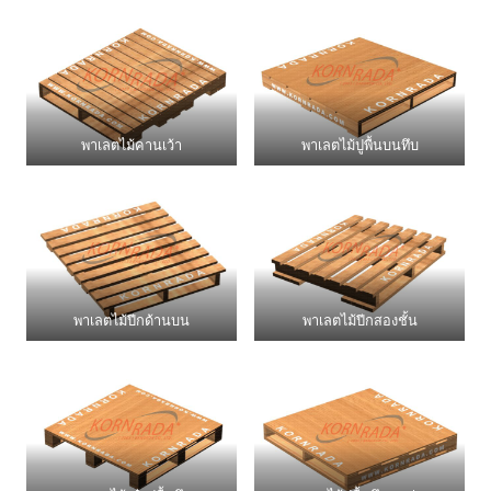
พาเลตไม้คานเว้า
พาเลตไม้ปูพื้นบนทึบ
พาเลตไม้ปีกด้านบน
พาเลตไม้ปีกสองชั้น