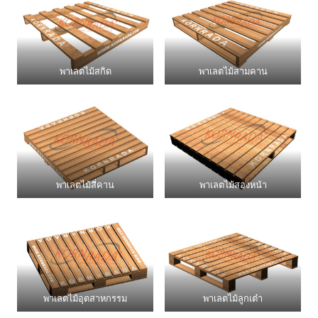
พาเลตไม้สกิด
พาเลตไม้สามคาน
พาเลตไม้สี่คาน
พาเลตไม้สองหน้า
พาเลตไม้อุตสาหกรรม
พาเลตไม้ลูกเต๋า